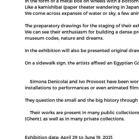
In the form of a metal box on wheels with a bottom li
Like a kamishibai (paper theater wandering in Japa
We come across expanses of water or sky, a few ani
The preparatory drawings for the staging of their exh
We can see their enthusiasm for building a dense pro
museum codes, nature and dreams.
In the exhibition will also be presented original dra
On a sidewalk sign, the artists affixed an Egyptian 
Simona Denicolai and Ivo Provoost have been workin
installations to performances or even animated film
They question the small and the big history through 
Their works are present in many public collections 
(Ghent), as well as in many private collections.
Exhibition date: April 29 to June 19, 2021.