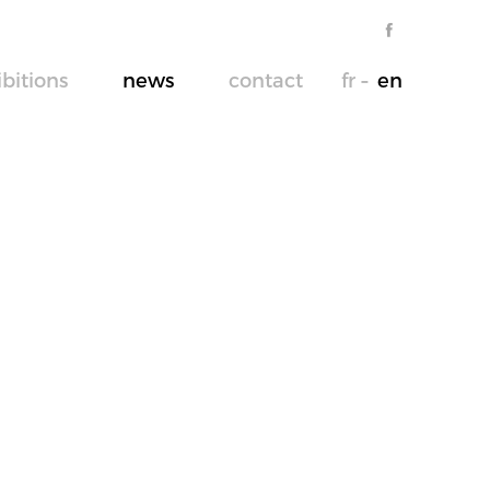
ibitions
news
contact
fr
en