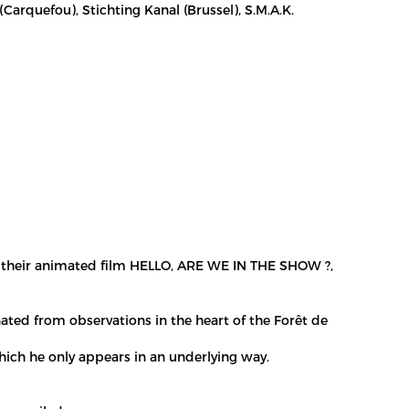
Carquefou), Stichting Kanal (Brussel), S.M.A.K.
 on their animated film HELLO, ARE WE IN THE SHOW ?,
nated from observations in the heart of the Forêt de
which he only appears in an underlying way.