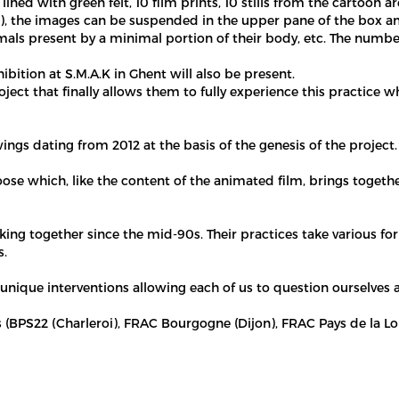
ned with green felt, 10 film prints, 10 stills from the cartoon ar
n), the images can be suspended in the upper pane of the box 
mals present by a minimal portion of their body, etc. The numb
ibition at S.M.A.K in Ghent will also be present.
ject that finally allows them to fully experience this practice w
wings dating from 2012 at the basis of the genesis of the project.
Goose which, like the content of the animated film, brings togeth
g together since the mid-90s. Their practices take various for
s.
unique interventions allowing each of us to question ourselves a
(BPS22 (Charleroi), FRAC Bourgogne (Dijon), FRAC Pays de la Lo