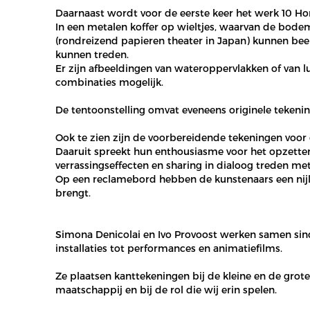
Daarnaast wordt voor de eerste keer het werk 10 H
In een metalen koffer op wieltjes, waarvan de bodem 
(rondreizend papieren theater in Japan) kunnen bee
kunnen treden.
Er zijn afbeeldingen van wateroppervlakken of van lu
combinaties mogelijk.
De tentoonstelling omvat eveneens originele tekening
Ook te zien zijn de voorbereidende tekeningen voor d
Daaruit spreekt hun enthousiasme voor het opzetten v
verrassingseffecten en sharing in dialoog treden m
Op een reclamebord hebben de kunstenaars een nijlga
brengt.
Simona Denicolai en Ivo Provoost werken samen sin
installaties tot performances en animatiefilms.
Ze plaatsen kanttekeningen bij de kleine en de grote
maatschappij en bij de rol die wij erin spelen.