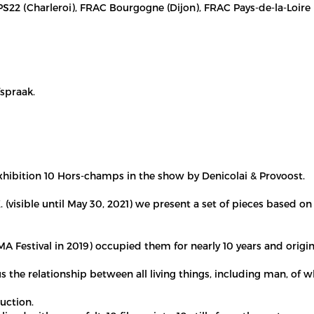
BPS22 (Charleroi), FRAC Bourgogne (Dijon), FRAC Pays-de-la-Loire (
spraak.
xhibition 10 Hors-champs in the show by Denicolai & Provoost.
. (visible until May 30, 2021) we present a set of pieces based
A Festival in 2019) occupied them for nearly 10 years and origi
s the relationship between all living things, including man, of 
uction.