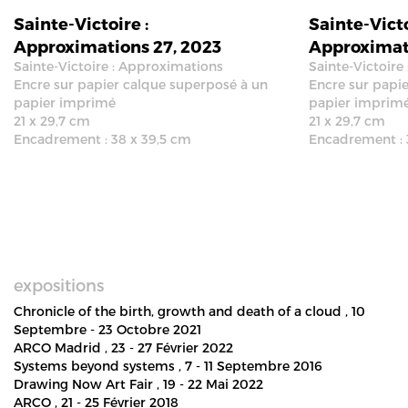
Sainte-Victoire :
Sainte-Victo
Approximations 27, 2023
Approximati
Sainte-Victoire : Approximations
Sainte-Victoire
Encre sur papier calque superposé à un
Encre sur papi
papier imprimé
papier imprim
21 x 29,7 cm
21 x 29,7 cm
Encadrement : 38 x 39,5 cm
Encadrement : 
expositions
Chronicle of the birth, growth and death of a cloud
, 10
Septembre - 23 Octobre 2021
ARCO Madrid
, 23 - 27 Février 2022
Systems beyond systems
, 7 - 11 Septembre 2016
Drawing Now Art Fair
, 19 - 22 Mai 2022
ARCO
, 21 - 25 Février 2018