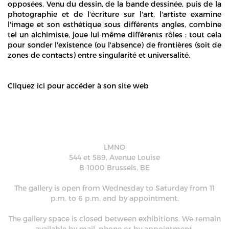
opposées. Venu du dessin, de la bande dessinée, puis de la
photographie et de l'écriture sur l'art, l'artiste examine
l'image et son esthétique sous différents angles, combine
tel un alchimiste, joue lui-même différents rôles : tout cela
pour sonder l'existence (ou l'absence) de frontières (soit de
zones de contacts) entre singularité et universalité.
Cliquez ici
pour accéder à son site web
LMNO
544 et 589, Avenue Louise
B-1000 Brussels, BE
The gallery is open from Wednesday to Saturday from 11
p.m. to 6 p.m. and by appointment.
The gallery space is closed between exhibitions. We remain
available by mail, phone or by appointment.