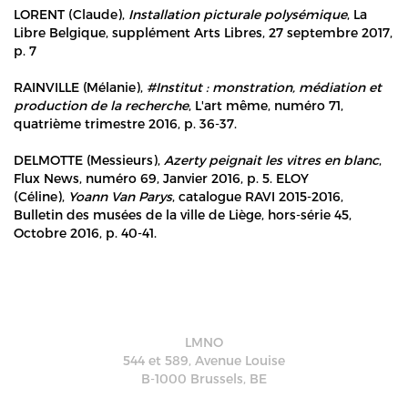
LORENT (Claude),
Installation picturale polysémique
, La
Libre Belgique, supplément Arts Libres, 27 septembre 2017,
p. 7
RAINVILLE (Mélanie),
#Institut : monstration, médiation et
production de la recherche
, L'art même, numéro 71,
quatrième trimestre 2016, p. 36-37.
DELMOTTE (Messieurs),
Azerty peignait les vitres en blanc
,
Flux News, numéro 69, Janvier 2016, p. 5. ELOY
(Céline),
Yoann Van Parys
, catalogue RAVI 2015-2016,
Bulletin des musées de la ville de Liège, hors-série 45,
Octobre 2016, p. 40-41.
LMNO
544 et 589, Avenue Louise
B-1000 Brussels, BE