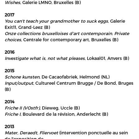
Wishes
, Galerie LMNO, Bruxelles (B)
2017
You can't teach your grandmother to suck eggs
, Galerie
Exit11, Grand-Leez (B)
Onze collections bruxelloises d'art contemporain
. Private
choices
, Centrale for contemporary art, Bruxelles (B)
2016
Investigate what is, not what pleases
, Lokaal01, Anvers (B)
2015
Schone kunsten
, De Cacaofabriek, Helmond (NL)
Input/output
, Cultureel Centrum Brugge / De Bond, Bruges
(B)
2014
Friche II (VOstfr)
, Dieweg, Uccle (B)
Friche I
, Boulevard de la révision, Anderlecht (B)
2013
Mater, Deraedt, Fliervoet
(intervention ponctuelle au sein
de l'exposition de