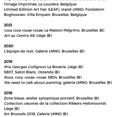
l'Image imprimée, La Louvière, Belgique
Limited Edition Art Fair (LEAF), stand LMNO, Fondation
Boghossian, Villa Empain, Bruxelles, Belgique
2021
r
osa rosa rosae rosae
, La Maison Pelgrims, Bruxelles (B)
Art au Centre #6
, Liège (B)
2020
L'équipe de nuit, Galerie LMNO, Bruxelles (B)
2019
Prix Georges Collignon
, La Boverie, Liège (B)
SB37, Salon Blanc, Ostende (B)
Rosa, rosa, rosae, rosae
, SB34, Bruxelles (B)
We need to talk about painting
, galerie LMNO, Bruxelles (B)
2018
Zone bleue, atelier synoptique portatif, Bruxelles (B)
Collection,
oeuvres de la collection Rikkers-Helsmoortel,
Liège (B)
Art Brussels 2018, Galerie LMNO (B)