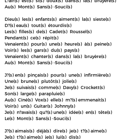
L?air(s) est(s) si(s) doux(s) dans(s) la(s) bruyère(s)
Au(s) Mont(s) Sans(s) -Souci(s)
Dieu(s) les(s) enfants(s) aiment(s) la(s) sieste(s)
D?(s) eau(s) tout(s) étourdis(s)
Les(s) filles(s) de(s) Cadet(s) Roussel(s)
Pendant(s) ce(s) répit(s)
Venaient(s) pour(s) une(s) heure(s) à(s) peine(s)
Voir(s) les(s) gars(s) du(s) pays(s)
Venaient(s) chanter(s) dans(s) la(s) bruyère(s)
Au(s) Mont(s) Sans(s) -Souci(s)
J?(s) en(s) pinçais(s) pour(s) une(s) infirmière(s)
Une(s) brune(s) plutôt(s) jolie(s)
Je(s) suivais(s) comme(s) Davy(s) Crockett(s)
Son(s) large(s) parapluie(s)
Au(s) Ciné(s) Vox(s) elle(s) m?(s) emmenait(s)
Voir(s) un(s) Guitar(s) Johnny(s)
Je(s) n?avais(s) qu?(s) une(s) idée(s) en(s) tête(s)
Le(s) Mont(s) Sans(s) -Souci(s)
J?(s) aimais(s) déjà(s) dire(s) je(s) t?(s) aime(s)
Je(s) t?(s) aime(s) je(s) lui(s) dis(s)