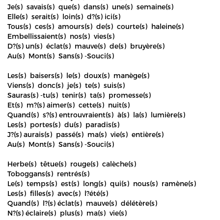
Je(s) savais(s) que(s) dans(s) une(s) semaine(s)
Elle(s) serait(s) loin(s) d?(s) ici(s)
Tous(s) ces(s) amours(s) de(s) courte(s) haleine(s)
Embellissaient(s) nos(s) vies(s)
D?(s) un(s) éclat(s) mauve(s) de(s) bruyère(s)
Au(s) Mont(s) Sans(s) -Souci(s)
Les(s) baisers(s) le(s) doux(s) manège(s)
Viens(s) donc(s) je(s) te(s) suis(s)
Sauras(s) -tu(s) tenir(s) ta(s) promesse(s)
Et(s) m?(s) aimer(s) cette(s) nuit(s)
Quand(s) s?(s) entrouvraient(s) à(s) la(s) lumière(s)
Les(s) portes(s) du(s) paradis(s)
J?(s) aurais(s) passé(s) ma(s) vie(s) entière(s)
Au(s) Mont(s) Sans(s) -Souci(s)
Herbe(s) têtue(s) rouge(s) calèche(s)
Toboggans(s) rentrés(s)
Le(s) temps(s) est(s) long(s) qui(s) nous(s) ramène(s)
Les(s) filles(s) avec(s) l?été(s)
Quand(s) l?(s) éclat(s) mauve(s) délétère(s)
N?(s) éclaire(s) plus(s) ma(s) vie(s)