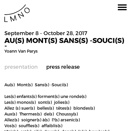
September 8 - October 28, 2017
AU(S) MONT(S) SANS(S) -SOUCI(S)
-
Yoann Van Parys
presentation
press release
Au(s) Mont(s) Sans(s) -Souci(s)
Les(s) enfants(s) forment(s) une ronde(s)
Les(s) monos(s) sont(s) jolies(s)
Allez (s) suer(s) belles(s) têtes(s) blondes(s)
Aux(s) Thermes(s) de(s) Choussy(s)
Allez(s) soigner(s) à(s) l?(s) arsenic(s)
Vos(s) souffles(s) affaiblis(s)