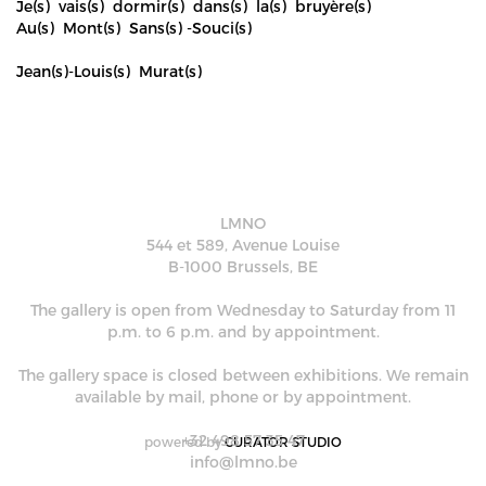
Je(s) vais(s) dormir(s) dans(s) la(s) bruyère(s)
Au(s) Mont(s) Sans(s) -Souci(s)
Jean(s)-Louis(s) Murat(s)
LMNO
544 et 589, Avenue Louise
B-1000 Brussels, BE
The gallery is open from Wednesday to Saturday from 11
p.m. to 6 p.m. and by appointment.
The gallery space is closed between exhibitions. We remain
available by mail, phone or by appointment.
+32 498 57 35 47
powered by
CURATOR STUDIO
info@lmno.be