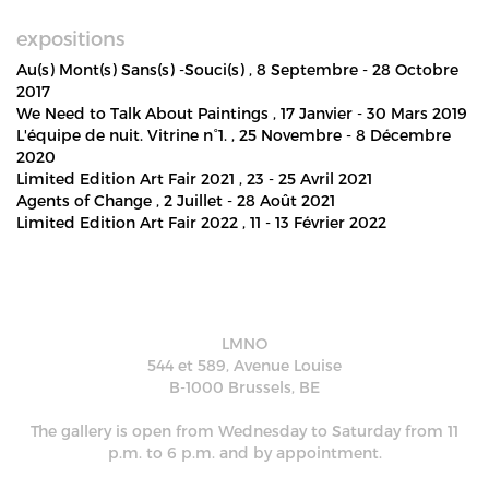
expositions
Au(s) Mont(s) Sans(s) -Souci(s)
, 8 Septembre - 28 Octobre
2017
We Need to Talk About Paintings
, 17 Janvier - 30 Mars 2019
L'équipe de nuit. Vitrine n°1.
, 25 Novembre - 8 Décembre
2020
Limited Edition Art Fair 2021
, 23 - 25 Avril 2021
Agents of Change
, 2 Juillet - 28 Août 2021
Limited Edition Art Fair 2022
, 11 - 13 Février 2022
LMNO
544 et 589, Avenue Louise
B-1000 Brussels, BE
The gallery is open from Wednesday to Saturday from 11
p.m. to 6 p.m. and by appointment.