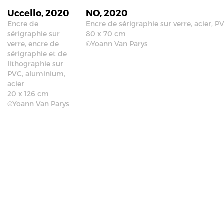
Uccello, 2020
NO, 2020
Encre de
Encre de sérigraphie sur verre, acier, P
sérigraphie sur
80 x 70 cm
verre, encre de
©Yoann Van Parys
sérigraphie et de
lithographie sur
PVC, aluminium,
acier
20 x 126 cm
©Yoann Van Parys