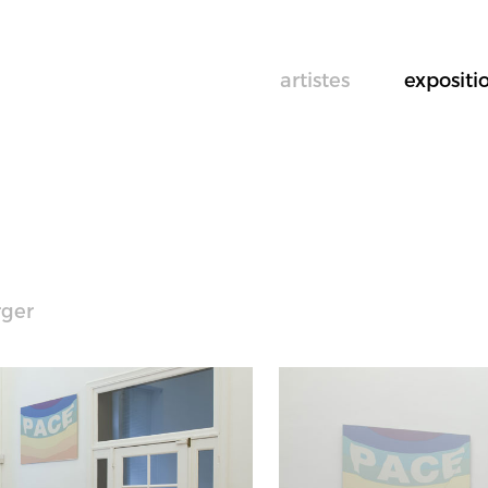
artistes
expositi
rger