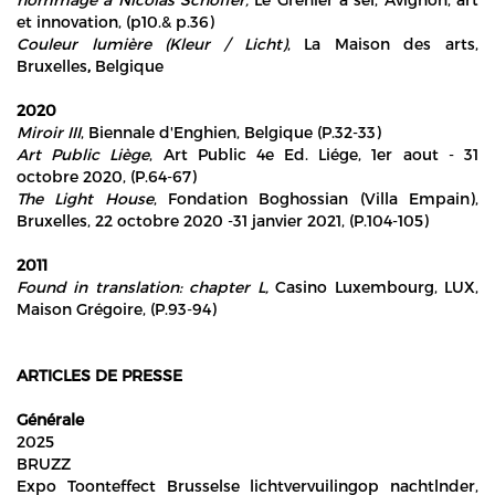
et innovation, (p10.& p.36)
Couleur lumière (Kleur / Licht)
, La Maison des arts,
Bruxelles
,
Belgique
2020
Miroir III
, Biennale d'Enghien, Belgique (P.32-33)
Art Public Liège
, Art Public 4e Ed. Liége, 1er aout - 31
octobre 2020, (P.64-67)
The Light House
, Fondation Boghossian (Villa Empain),
Bruxelles, 22 octobre 2020 -31 janvier 2021, (P.104-105)
2011
Found in translation: chapter L,
Casino Luxembourg, LUX,
Maison Grégoire, (P.93-94)
ARTICLES DE PRESSE
Générale
2025
BRUZZ
Expo Toonteffect Brusselse lichtvervuilingop nachtlnder,