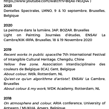
https://www.youtube.com/watch?v=BqAx-rkGQ44 )
2023
Dentelles Spectrales, LMNO, 9 & 10 septembre, Bruxelles,
Belgique
2020
La peinture dans la lumière, JAP, BOZAR. Bruxelles
Light on Painting: Journées d'études, ENSAV La
Cambre/KIK-IRPA, Bruxelles, 18 & 19 Novembre 2020
2019
Recent works in public space,
the 7th International Festival
of Intangible Cultural Heritage, Chengdu, Chine
Yellow free zone,
Association interdisciplinaire des
couleurs de Belgique (ICA), Gent, Belgique
About colour,
Wdk, Rotterdam, NL
Qu'est-ce qu'un algorithme d'artiste?,
ENSAV La Cambre,
Bruxelles
About colour & my work,
WDK Academy, Rotterdam, NL
2018
On atmosphere and colour,
ARIA conference, University of
Antwerp / MUKHA, Anvers, Belgique