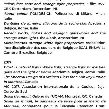
Yellow-free zone and strange light properties,
Z-files #22,
CBK Rotterdam, Rotterdam, NL
About colour,
POLI.DESIGN, Politecnico di Milano, Milan,
Italie
Dentelles de lumière, allégorie de la recherche,
Academia
Belgica, Rome,
Ita
lie
Recent works, colors and daylight, glassworks and the
strange white lights,
The Aleph, Amsterdam, NL
M
icrokosmos, strange white light proprerties
,
Association
interdisciplinaire des couleurs de Belgique (ICA), ENSAV La
Cambre, Bruxelles, Belgique
2017
What is natural light? White light, strange light properties,
glass and the light of Rome,
Academia Belgica, Rome, Italie
The Spectral Design of a Stained Glass for a Subway Station
in Montreal,
Canada
AIC 2017, Association Internationale de la Couleur, Jeju,
Corée du Sud
Soleil de minuit,
Galerie de l'UQAM, Montréal, QC, Canada
Soleil de minuit, 14 panneaux de verre pour le métro de
Montréal,
conférence pour la Biénnale Canadian Craft,