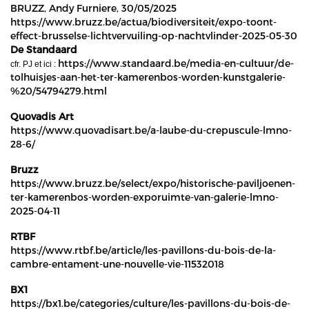
BRUZZ,
Andy Furniere, 30/05/2025
https://www.bruzz.be/actua/biodiversiteit/expo-toont-
effect-brusselse-lichtvervuiling-op-nachtvlinder-2025-05-30
De Standaard
https://www.standaard.be/media-en-cultuur/de-
cfr. PJ et ici :
tolhuisjes-aan-het-ter-kamerenbos-worden-kunstgalerie-
%20/54794279.html
Quovadis Art
https://www.quovadisart.be/a-laube-du-crepuscule-lmno-
28-6/
Bruzz
https://www.bruzz.be/select/expo/historische-paviljoenen-
ter-kamerenbos-worden-exporuimte-van-galerie-lmno-
2025-04-11
RTBF
https://www.rtbf.be/article/les-pavillons-du-bois-de-la-
cambre-entament-une-nouvelle-vie-11532018
BX1
https://bx1.be/categories/culture/les-pavillons-du-bois-de-