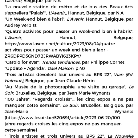
Gazette,
Belgique, par N.A
"La nouvelle station de métro et de bus des Beaux-Arts
s'appellera "Palais"",
L'Avenir,,
Hannut
,
Belgique
,
par N.A
"Un Week-end bien à l'abri",
L'Avenir,
Hannut
,
Belgique
,
par
Audrey Verbist
"Quatre activités pour passer un week-end bien à l'abris",
L'Avenir,
Hannut
,
Belgique
,
https://www.lavenir.net/culture/2023/08/04/quatre-
activites-pour-passer-un-week-end-bien-a-labri-
ZR6DPPD5GND7BJRWABYI623KPY/
"Carolo for ever",
Trends tendances,
par Philippe Cornet
"Update + Agenda",
Gael Maison
, p.40
"Trois artistes dévoilent leur univers au BPS 22",
Vlan (Ed.
Hainaut)
, Belgique, par Jean-Claude Hérin
"Au Musée de la photographie, une visite au garage",
Le
Soir,
Bruxelles
,
Belgique, par Jean-Marie Wynants
"100 Jahre", "Regards croisés"... les cinq expos à ne pas
manquer cette semaine",
Le Soir
, Bruxelles, Belgique, par
Jean-Marie Wynants
(https://www.lesoir.be/520691/article/2023-06-20/100-
jahre-regards-croises-les-cinq-expos-ne-pas-manquer-
cette-semaine)
" Trois artistes et trois univers au BPS 22",
La Nouvelle