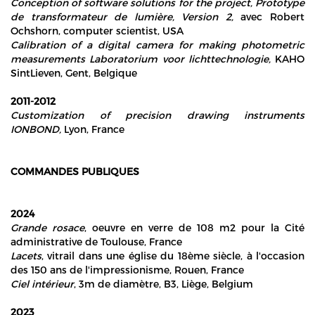
Conception of software solutions for the project, Prototype
de transformateur de lumière, Version 2,
avec Robert
Ochshorn, computer scientist, USA
Calibration of a digital camera for making photometric
measurements Laboratorium voor lichttechnologie,
KAHO
SintLieven, Gent, Belgique
2011-2012
C
ustomization of precision drawing instruments
IONBOND
,
Lyon, France
COMMANDES PUBLIQUES
2024
Grande rosace
, oeuvre en verre de 108 m2 pour la Cité
administrative de Toulouse, France
Lacets
, vitrail dans une église du 18ème siècle, à l'occasion
des 150 ans de l'impressionisme, Rouen, France
Ciel intérieur
, 3m de diamètre, B3, Liège, Belgium
2023