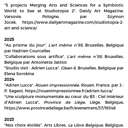
"5 projects Merging Arts and Sciences for a Symbiotic
World to See at Studiotopia 2", Daisly Art Magazine,
Varsovie, Pologne, par Szymon
Jocek, https://www.dailyartmagazine.com/studiotopia-2-
art-and-science/
2025
"Au prisme du jour",
L'art même
n°95,
Bruxelles, Belgique
par Hadrien Courcelles
"Collaborations sous artifice",
L'art même
n°95,
Bruxelles,
Belgique par Antoinette Jattiot
"Studio visit : Adrien Lucca",
Glean 6
, Bruxelles, Belgique par
Elena Sorokina
2024
"Adrien Lucca",
Rouen impressionnée
, Rouen, France, par J.-
P. Sageot, https://rouenimpressionnee.fr/adrien-lucca/
"Une sculpture monumentale au cœur du B3 : Ciel intérieur
d'Adrien Lucca"
,
Province de Liège
,
Liège, Belgique
,
https://www.provincedeliege.be/fr/evenement/37/19348
2023
"Nos choix étoilés", Arts Libres,
La Libre Belgique
, Belgique,