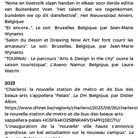
"Nona en Voetvolk slaan handen in elkaar voor derde editie
van Buitenkant Voet: “Het talent dat we tegenkomen,
bundelen we op dit dansfestival”,
Het Nieuwsblad
, Anvers,
Belgique
"Et encore...", Le soir, Bruxelles, Belgique, par Jean-Marie
Wynants
"Salon du dessin et Drawing Now Art Fair font courir les
amateurs", Le soir, Bruxelles, Belgique, par Jean-Marie
Wynants
"TOURNAI - Le parcours "Arts & Design in the city" ouvre la
saison touristique",
L'Avenir
, Namur, Belgique, par Laure
Watrin
2023
"Charleroi: la nouvelle station de métro et de bus des
beaux-arts s'appellera "Palais",
La DH,
Belgique
,
par Didier
Albin,
https://www.dhnet.be/regions/charleroi/2023/08/26/charleroi
la-nouvelle-station-de-metro-et-de-bus-des-beaux-arts-
sappellera-palais-HGSF64KO25BNRARVD4PFQ3EG7U/
"L'inauguration de la "nouvelle" ville haute s'annonce
grandiose, un bal estudiantin sur le nouveau campus",
La