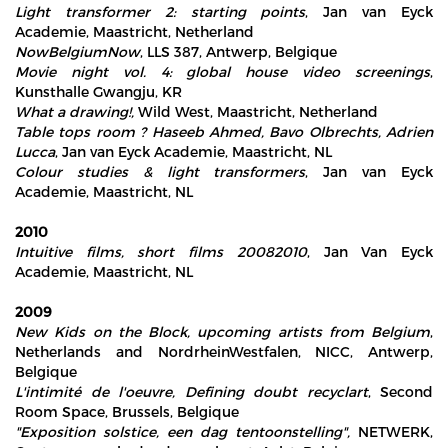
Light transformer 2: starting points
, Jan van Eyck
Academie, Maastricht, Netherland
NowBelgiumNow
, LLS 387, Antwerp, Belgique
Movie night vol. 4: global house video screenings
,
Kunsthalle Gwangju, KR
What a drawing!,
Wild West, Maastricht, Netherland
Table tops room ? Haseeb Ahmed, Bavo Olbrechts, Adrien
Lucca
, Jan van Eyck Academie, Maastricht, NL
Colour studies & light transformers
, Jan van Eyck
Academie, Maastricht, NL
2010
Intuitive films, short films 20082010
, Jan Van Eyck
Academie, Maastricht, NL
2009
New Kids on the Block, upcoming artists from Belgium
,
Netherlands and NordrheinWestfalen, NICC, Antwerp,
Belgique
L'intimité de l'oeuvre, Defining doubt recyclart
, Second
Room Space, Brussels, Belgique
"Exposition solstice, een dag tentoonstelling",
NETWERK,