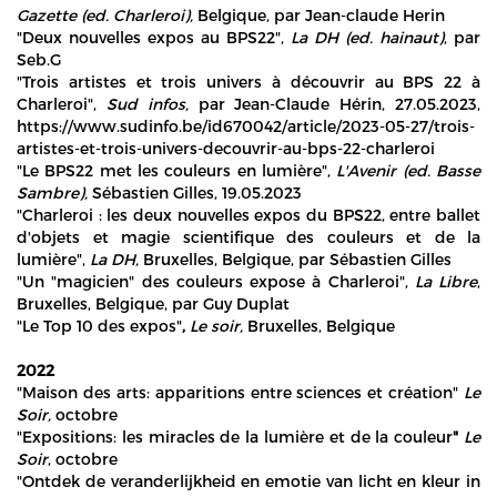
Gazette (ed. Charleroi),
Belgique, par Jean-claude Herin
"Deux nouvelles expos au BPS22",
La DH (ed. hainaut)
, par
Seb.G
"Trois artistes et trois univers à découvrir au BPS 22 à
Charleroi",
Sud infos,
par Jean-Claude Hérin, 27.05.2023,
https://www.sudinfo.be/id670042/article/2023-05-27/trois-
artistes-et-trois-univers-decouvrir-au-bps-22-charleroi
"Le BPS22 met les couleurs en lumière",
L'Avenir (ed. Basse
Sambre),
Sébastien Gilles, 19.05.2023
"Charleroi : les deux nouvelles expos du BPS22, entre ballet
d'objets et magie scientifique des couleurs et de la
lumière",
La DH,
Bruxelles, Belgique, par Sébastien Gilles
"Un "magicien" des couleurs expose à Charleroi",
La Libre
,
Bruxelles, Belgique, par Guy Duplat
"Le Top 10 des expos"
,
Le soir,
Bruxelles, Belgique
2022
"Maison des arts: apparitions entre sciences et création"
Le
Soir,
octobre
"Expositions: les miracles de la lumière et de la couleur
"
Le
Soir
, octobre
"Ontdek de veranderlijkheid en emotie van licht en kleur in