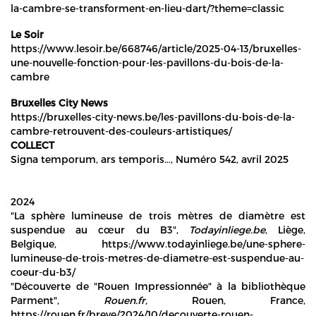
la-cambre-se-transforment-en-lieu-dart/?theme=classic
Le Soir
https://www.lesoir.be/668746/article/2025-04-13/bruxelles-
une-nouvelle-fonction-pour-les-pavillons-du-bois-de-la-
cambre
Bruxelles City News
https://bruxelles-city-news.be/les-pavillons-du-bois-de-la-
cambre-retrouvent-des-couleurs-artistiques/
COLLECT
Signa temporum, ars temporis…, Numéro 542, avril 2025
2024
"La sphère lumineuse de trois mètres de diamètre est
suspendue au cœur du B3",
Todayinliege.be
, Liège,
Belgique, https://www.todayinliege.be/une-sphere-
lumineuse-de-trois-metres-de-diametre-est-suspendue-au-
coeur-du-b3/
"Découverte de "Rouen Impressionnée" à la bibliothèque
Parment",
Rouen.fr,
Rouen, France,
https://rouen.fr/breve/2024/10/decouverte-rouen-