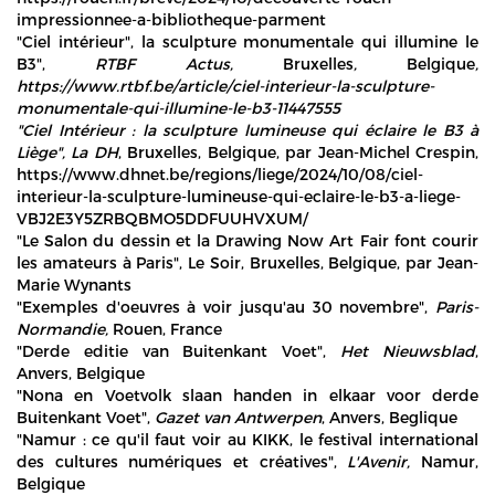
impressionnee-a-bibliotheque-parment
"Ciel intérieur", la sculpture monumentale qui illumine le
B3",
RTBF Actus,
Bruxelles
,
Belgique
,
https://www.rtbf.be/article/ciel-interieur-la-sculpture-
monumentale-qui-illumine-le-b3-11447555
"Ciel Intérieur : la sculpture lumineuse qui éclaire le B3 à
Liège",
La DH
, Bruxelles, Belgique, par Jean-Michel Crespin,
https://www.dhnet.be/regions/liege/2024/10/08/ciel-
interieur-la-sculpture-lumineuse-qui-eclaire-le-b3-a-liege-
VBJ2E3Y5ZRBQBMO5DDFUUHVXUM/
"Le Salon du dessin et la Drawing Now Art Fair font courir
les amateurs à Paris", Le Soir, Bruxelles, Belgique, par Jean-
Marie Wynants
"Exemples d'oeuvres à voir jusqu'au 30 novembre",
Paris-
Normandie,
Rouen, France
"Derde editie van Buitenkant Voet",
Het Nieuwsblad
,
Anvers, Belgique
"Nona en Voetvolk slaan handen in elkaar voor derde
Buitenkant Voet",
Gazet van Antwerpen
, Anvers, Beglique
"Namur : ce qu'il faut voir au KIKK, le festival international
des cultures numériques et créatives",
L'Avenir,
Namur,
Belgique