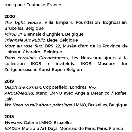
run space, Toulouse, France
2020
The Light House
, Villa Empain, Foundation Boghossian,
Bruxelles
,
Belgique
Miroir III
, Biennale d'Enghien, Belgique
Triennale Art Public
, Liège, Belgique
Mort au rose fluo!
BPS 22, Musée d'art de la Province de
Hainaut, Charelroi, Belgique
Dans certaines Circonstances
, Les Nouveaux ajouts à la
collection IKOB + invité(e)s, IKOB Museum für
Zeitgenössische Kunst Eupen Belgium
2019
Olaph the Oxman
, Copperfield, Londres,
R-U
ARCO/Madrid,
stand LMNO avec Angela Detanico / Rafael
Lain
We Need to talk about paintings
, LMNO, Bruxelles, Belgique
2018
Whishes
, Galerie LMNO, Bruxelles
MAD#4
, Multiple Art Days, Monnaie de Paris, Paris, France