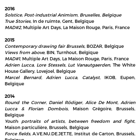
2016
Solstice
, Post-industrial Animism, Bruxelles, Belgique
True Stories
, In de ruimte, Gent, Belgique
MAD#2
, Multiple Art Days, La Maison Rouge, Paris, France
2015
Contemporary drawing fair Brussels
, BOZAR, Belgique
Views from above
, BIN, Turnhout, Belgique
MAD#1
, Multiple Art Days, La Maison Rouge, Paris, France
Adrien Lucca, Lore Stessels, Lut Vanautgaerden
, The White
House Gallery, Lovejoel, Belgique
Marcel Bernard, Adrien Lucca, Catalyst
, IKOB, Eupen,
Belgique
2014
Round the Corner
,
Daniel Rödiger, Alice De Mont, Adrien
Lucca & Florian Dombois
, Maison Grégoire, Brussels,
Belgique
Youth: portraits of artists, between freedom and fight
,
Maison particulière, Brussels, Belgique
Force fields
, A.VE.NU.DE.JET.TE, Institut de Carton, Brussels,
Belgique