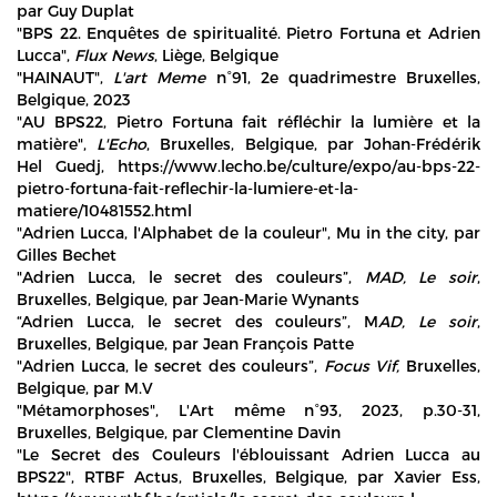
par Guy Duplat
"BPS 22. Enquêtes de spiritualité. Pietro Fortuna et Adrien
Lucca",
Flux News
, Liège, Belgique
"HAINAUT",
L'art Meme
n°91, 2e quadrimestre Bruxelles,
Belgique, 2023
"AU BPS22, Pietro Fortuna fait réfléchir la lumière et la
matière",
L'Echo
, Bruxelles, Belgique, par Johan-Frédérik
Hel Guedj, https://www.lecho.be/culture/expo/au-bps-22-
pietro-fortuna-fait-reflechir-la-lumiere-et-la-
matiere/10481552.html
"Adrien Lucca, l'Alphabet de la couleur", Mu in the city, par
Gilles Bechet
"Adrien Lucca, le secret des couleurs”,
MAD, Le soir
,
Bruxelles, Belgique, par Jean-Marie Wynants
“Adrien Lucca, le secret des couleurs”, M
AD, Le soir
,
Bruxelles, Belgique, par Jean François Patte
"Adrien Lucca, le secret des couleurs”,
Focus Vif,
Bruxelles,
Belgique, par M.V
"Métamorphoses", L'Art même n°93, 2023, p.30-31,
Bruxelles, Belgique, par Clementine Davin
"Le Secret des Couleurs l'éblouissant Adrien Lucca au
BPS22", RTBF Actus, Bruxelles, Belgique, par Xavier Ess,