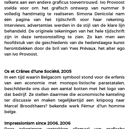
telkens aan een andere graficus toevertrouwd. Ivo Provoost
stelde voor om het grafisch ontwerp van nummer 9
volledig handmatig te realiseren. Simona Denicolai nam
één pagina van het tijdschrift voor haar rekening.
Interviews, advertenties werden in de stijl van de klare lijn
behandeld. De originele tekeningen van het hele tijdschrift
zijn in deze tentoonstelling te zien. Zo kan men een
hoofdstuk van de geschiedenis van de hedendaagse kunst
herontdekken door de bril van Yves Prévaux, het alter ego
van Ivo Provoost.
Os et Crânes d?une Société, 2005
In een tijd waarin Belgacom symbool stond voor de erfenis
van een economie met monopo-listische parastatalen,
beschilderde ons duo een aantal botten met het logo van
dat bedrijf. Ze stellen daarmee die economische kanteling
ter discussie en maken tegelijkertijd een knipoog naar
Marcel Broodthaers? bekende werk Fémur d?un homme
belge.
Impressionism since 2006, 2006
Deze tekeningen vertrekken allemaal van grafische