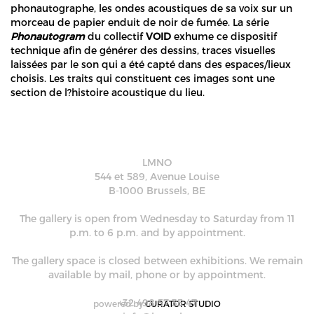
phonautographe, les ondes acoustiques de sa voix sur un
morceau de papier enduit de noir de fumée. La série
Phonautogram
du collectif
VOID
exhume ce dispositif
technique afin de générer des dessins, traces visuelles
laissées par le son qui a été capté dans des espaces/lieux
choisis. Les traits qui constituent ces images sont une
section de l?histoire acoustique du lieu.
LMNO
544 et 589, Avenue Louise
B-1000 Brussels, BE
The gallery is open from Wednesday to Saturday from 11
p.m. to 6 p.m. and by appointment.
The gallery space is closed between exhibitions. We remain
available by mail, phone or by appointment.
+32 498 57 35 47
powered by
CURATOR STUDIO