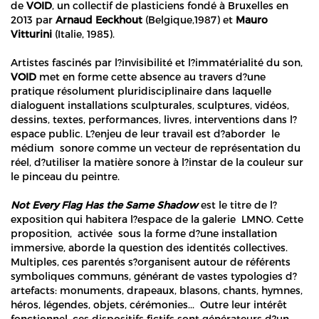
de
VOID
, un collectif de plasticiens fondé à Bruxelles en
2013 par
Arnaud Eeckhout
(Belgique,1987) et
Mauro
Vitturini
(Italie, 1985).
Artistes fascinés par l?invisibilité et l?immatérialité du son,
VOID
met en forme cette absence au travers d?une
pratique résolument pluridisciplinaire dans laquelle
dialoguent installations sculpturales, sculptures, vidéos,
dessins, textes, performances, livres, interventions dans l?
espace public. L?enjeu de leur travail est d?aborder le
médium sonore comme un vecteur de représentation du
réel, d?utiliser la matière sonore à l?instar de la couleur sur
le pinceau du peintre.
Not Every Flag Has the Same Shadow
est le titre de l?
exposition qui habitera l?espace de la galerie LMNO. Cette
proposition, activée sous la forme d?une installation
immersive, aborde la question des identités collectives.
Multiples, ces parentés s?organisent autour de référents
symboliques communs, générant de vastes typologies d?
artefacts: monuments, drapeaux, blasons, chants, hymnes,
héros, légendes, objets, cérémonies... Outre leur intérêt
fonctionnel, ces dispositifs fictifs sont générateurs d?un