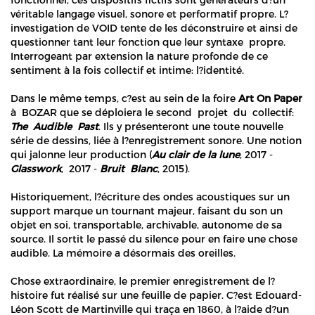
véritable langage visuel, sonore et performatif propre. L?
investigation de VOID tente de les déconstruire et ainsi de
questionner tant leur fonction que leur syntaxe propre.
Interrogeant par extension la nature profonde de ce
sentiment à la fois collectif et intime: l?identité.
Dans le même temps, c?est au sein de la foire
Art On Paper
à BOZAR que se déploiera le second projet du collectif:
The Audible Past
. Ils y présenteront une toute nouvelle
série de dessins, liée à l?enregistrement sonore. Une notion
qui jalonne leur production (
Au clair de la lune
, 2017 -
Glasswork
, 2017 -
Bruit Blanc
, 2015).
Historiquement, l?écriture des ondes acoustiques sur un
support marque un tournant majeur, faisant du son un
objet en soi, transportable, archivable, autonome de sa
source. Il sortit le passé du silence pour en faire une chose
audible. La mémoire a désormais des oreilles.
Chose extraordinaire, le premier enregistrement de l?
histoire fut réalisé sur une feuille de papier. C?est Edouard-
Léon Scott de Martinville qui traça en 1860, à l?aide d?un